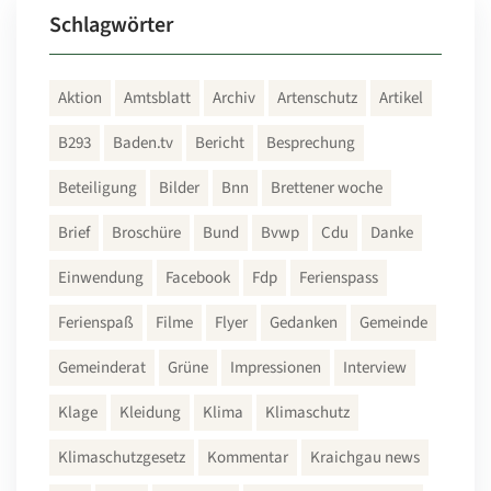
Schlagwörter
Aktion
Amtsblatt
Archiv
Artenschutz
Artikel
B293
Baden.tv
Bericht
Besprechung
Beteiligung
Bilder
Bnn
Brettener woche
Brief
Broschüre
Bund
Bvwp
Cdu
Danke
Einwendung
Facebook
Fdp
Ferienspass
Ferienspaß
Filme
Flyer
Gedanken
Gemeinde
Gemeinderat
Grüne
Impressionen
Interview
Klage
Kleidung
Klima
Klimaschutz
Klimaschutzgesetz
Kommentar
Kraichgau news