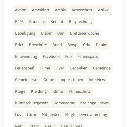
Aktion
Amtsblatt
Archiv
Artenschutz
Artikel
B293
Baden.tv
Bericht
Besprechung
Beteiligung
Bilder
Bnn
Brettener woche
Brief
Broschüre
Bund
Bvwp
Cdu
Danke
Einwendung
Facebook
Fdp
Ferienspass
Ferienspaß
Filme
Flyer
Gedanken
Gemeinde
Gemeinderat
Grüne
Impressionen
Interview
Klage
Kleidung
Klima
Klimaschutz
Klimaschutzgesetz
Kommentar
Kraichgau news
Luv
Lärm
Mitglieder
Mitgliederversammlung
Nabu
Nadr
Natur
Naturschutz