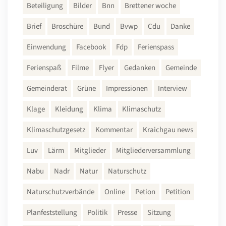
Beteiligung
Bilder
Bnn
Brettener woche
Brief
Broschüre
Bund
Bvwp
Cdu
Danke
Einwendung
Facebook
Fdp
Ferienspass
Ferienspaß
Filme
Flyer
Gedanken
Gemeinde
Gemeinderat
Grüne
Impressionen
Interview
Klage
Kleidung
Klima
Klimaschutz
Klimaschutzgesetz
Kommentar
Kraichgau news
Luv
Lärm
Mitglieder
Mitgliederversammlung
Nabu
Nadr
Natur
Naturschutz
Naturschutzverbände
Online
Petion
Petition
Planfeststellung
Politik
Presse
Sitzung