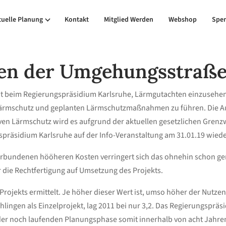
tuelle Planung
Kontakt
Mitglied Werden
Webshop
Spe
en der Umgehungsstraße
keit beim Regierungspräsidium Karlsruhe, Lärmgutachten einzusehe
 Lärmschutz und geplanten Lärmschutzmaßnahmen zu führen. Die A
en Lärmschutz wird es aufgrund der aktuellen gesetzlichen Grenzw
präsidium Karlsruhe auf der Info-Veranstaltung am 31.01.19 wiede
bundenen hööheren Kosten verringert sich das ohnehin schon ge
 die Rechtfertigung auf Umsetzung des Projekts.
ojekts ermittelt. Je höher dieser Wert ist, umso höher der Nutzen. 
hlingen als Einzelprojekt, lag 2011 bei nur 3,2. Das Regierungspräs
 der noch laufenden Planungsphase somit innerhalb von acht Jahren,